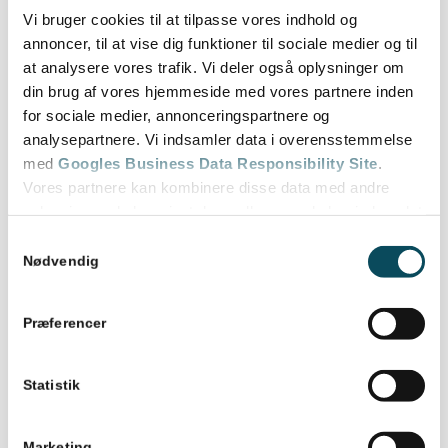
Vi bruger cookies til at tilpasse vores indhold og
ventil for at sikre, at der tilføres den rette mængde friske
annoncer, til at vise dig funktioner til sociale medier og til
luft.
at analysere vores trafik. Vi deler også oplysninger om
Uden denne nøjagtige måling og justering vil systemet
din brug af vores hjemmeside med vores partnere inden
ikke kunne præstere optimalt, hvilket kan medføre et
for sociale medier, annonceringspartnere og
unødvendigt højt energiforbrug for virksomheden. Det kan
analysepartnere. Vi indsamler data i overensstemmelse
ligeledes skabe utilsigtede støjgener, som kan virke
med
Googles Business Data Responsibility Site
.
forstyrrende på medarbejderne i de tilstødende
Vores partnere kan kombinere disse data med andre
kontorlokaler under det daglige arbejde. En professionel
oplysninger, du har givet dem, eller som de har indsamlet
udført indregulering sikrer derimod, at luftfordelingen
fra din brug af deres tjenester.
Samtykkevalg
bliver fuldstændig balanceret i alle hjørner af bygningen.
Se Cookie & Privatlivspolitik
her
Nødvendig
En gennemtænkt luftudskiftning medfører en lang række
mærkbare fordele for både ejere og lejere af
Præferencer
erhvervsejendomme:
Statistik
Lavere energiforbrug og mærkbart reducerede
driftsomkostninger på den lange bane
Marketing