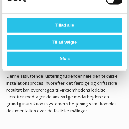
Et sundt og behageligt arbejdsmiljø med en konstant
tilførsel af renset luft
Tillad alle
Minimal risiko for skadelige fugtproblemer i selve
bygningens indre konstruktion
Tillad valgte
Støjsvag og fejlfri drift som ikke forstyrrer
koncentrationen i hverdagen
Afvis
Denne afsluttende justering fuldender hele den tekniske
installationsproces, hvorefter det færdige og driftssikre
resultat kan overdrages til virksomhedens ledelse.
Herefter modtager de ansvarlige medarbejdere en
grundig instruktion i systemets betjening samt komplet
dokumentation over de faktiske målinger.