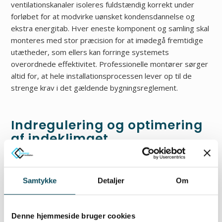
ventilationskanaler isoleres fuldstændig korrekt under
forløbet for at modvirke uønsket kondensdannelse og
ekstra energitab. Hver eneste komponent og samling skal
monteres med stor præcision for at imødegå fremtidige
utætheder, som ellers kan forringe systemets
overordnede effektivitet. Professionelle montører sørger
altid for, at hele installationsprocessen lever op til de
strenge krav i det gældende bygningsreglement.
Indregulering og optimering
af indeklimaet
Efter den fysiske etablering af rør og aggregater er det
nye luftbehandlingssystem dog endnu ikke helt klar til at
Samtykke
Detaljer
Om
blive sat i fuld drift. Anlægget kræver først en yderst
præcis finjustering, som i fagsproget kaldes for en teknisk
indregulering af de forskellige luftstrømme. Under denne
Denne hjemmeside bruger cookies
proces måler teknikerne luftmængderne ved hver enkelt